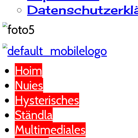
Datenschutzerkl
Hoim
Nuies
Hysterisches
Ständla
Multimediales